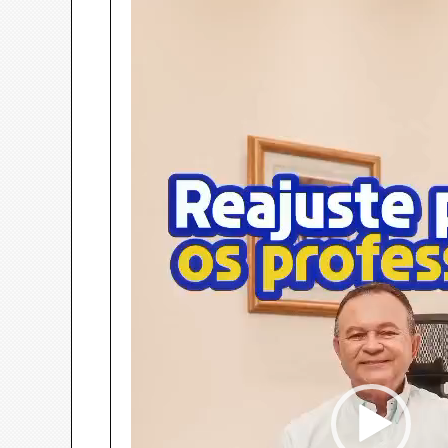
Tocador
de
vídeo