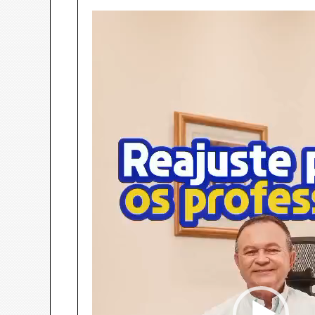
Tocador
de
vídeo