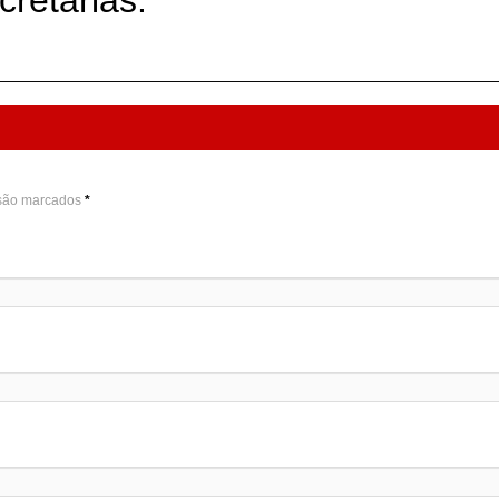
retarias.
 são marcados
*