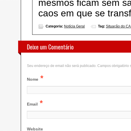
mesmos ficam sem sab
caos em que se trans
Categoria:
Notícia Geral
Tag:
Situação do CAI
Deixe um Comentário
Seu endereço de email não será publicado. Campos obrigatório
*
Nome
*
Email
Website