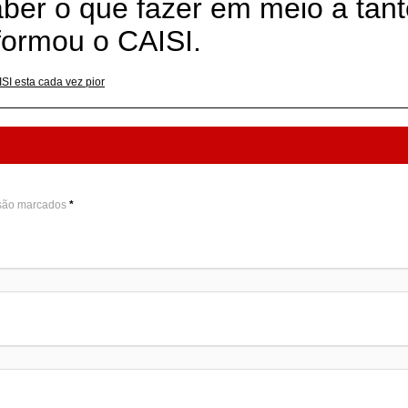
er o que fazer em meio a tant
formou o CAISI.
SI esta cada vez pior
 são marcados
*