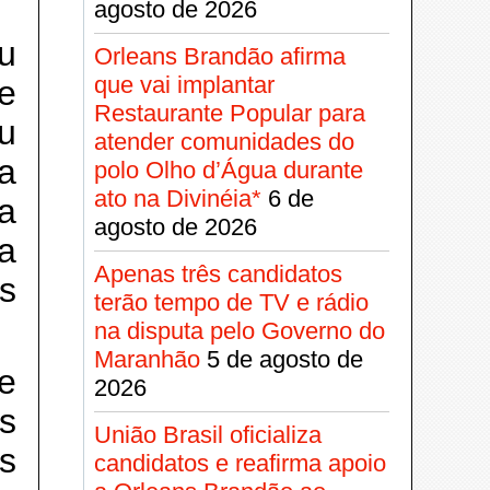
agosto de 2026
u
Orleans Brandão afirma
que vai implantar
e
Restaurante Popular para
u
atender comunidades do
a
polo Olho d’Água durante
ato na Divinéia*
6 de
a
agosto de 2026
a
Apenas três candidatos
s
terão tempo de TV e rádio
na disputa pelo Governo do
Maranhão
5 de agosto de
e
2026
s
União Brasil oficializa
s
candidatos e reafirma apoio