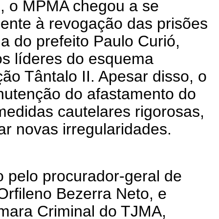
), o MPMA chegou a se
mente à revogação das prisões
 a do prefeito Paulo Curió,
s líderes do esquema
ão Tântalo II. Apesar disso, o
nutenção do afastamento do
edidas cautelares rigorosas,
ar novas irregularidades.
o pelo procurador-geral de
Orfileno Bezerra Neto, e
mara Criminal do TJMA,