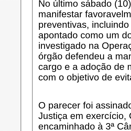
No último sábado (10
manifestar favoravel
preventivas, incluindo
apontado como um do
investigado na Operaç
órgão defendeu a ma
cargo e a adoção de m
com o objetivo de evit
O parecer foi assinad
Justiça em exercício, 
encaminhado à 3ª Câ