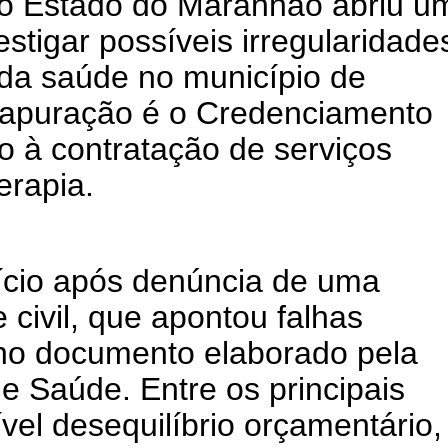
 do Estado do Maranhão abriu u
vestigar possíveis irregularidade
 da saúde no município de
a apuração é o Credenciamento
o à contratação de serviços
erapia.
nício após denúncia de uma
 civil, que apontou falhas
no documento elaborado pela
de Saúde. Entre os principais
vel desequilíbrio orçamentário,