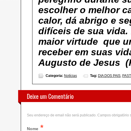
escolher o melhor c
calor, dá abrigo e 
difíceis de sua vida
maior virtude que u
receber em suas vi
Augusto de Jesus (
Categoria:
Notícias
Tag:
DIA DOS PAIS
,
PAST
Deixe um Comentário
Seu endereço de email não será publicado. Campos obrigatório
*
Nome