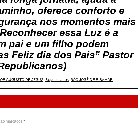
aminho, oferece conforto e
segurança nos momentos mais
. Reconhecer essa Luz é a
m pai e um filho podem
das
Feliz dia dos Pais” Pastor
Republicanos)
OR AUGUSTO DE JESUS
,
Republicanos
,
SÃO JOSÉ DE RIBAMAR
 são marcados
*